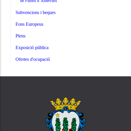
de Futbol d’Albercutx
Subvencions i beques
Fons Europeus
Plens
Exposició pública
Ofertes d'ocupació