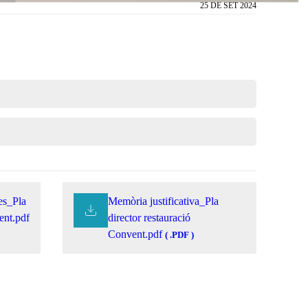
25 DE SET 2024
es_Pla
Memòria justificativa_Pla
ent.pdf
director restauració
Convent.pdf
( .PDF )