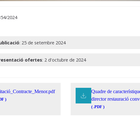
354/2024
ublicació
: 25 de setembre 2024
resentació ofertes
: 2 d'octubre de 2024
itació_Contracte_Menor.pdf
Quadre de característiqu
director restauració conv
DF )
( .PDF )