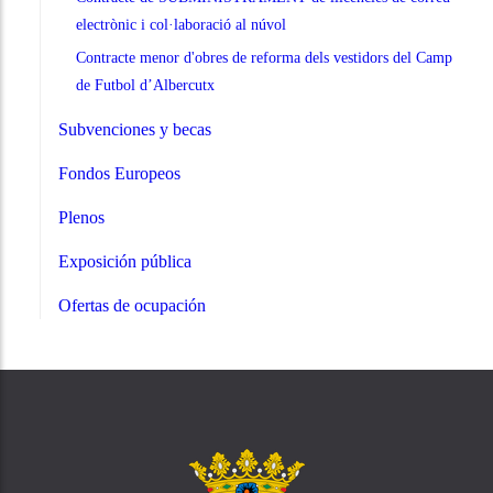
electrònic i col·laboració al núvol
Contracte menor d'obres de reforma dels vestidors del Camp
de Futbol d’Albercutx
Subvenciones y becas
Fondos Europeos
Plenos
Exposición pública
Ofertas de ocupación