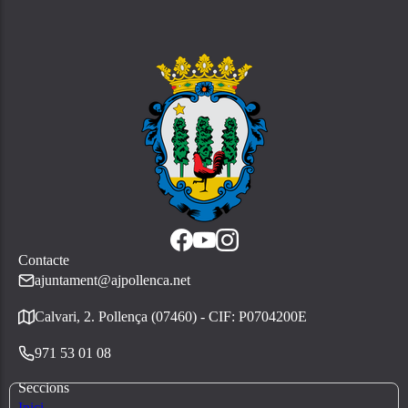
Contacte
ajuntament@ajpollenca.net
Calvari, 2. Pollença (07460) - CIF: P0704200E
971 53 01 08
Seccions
Inici