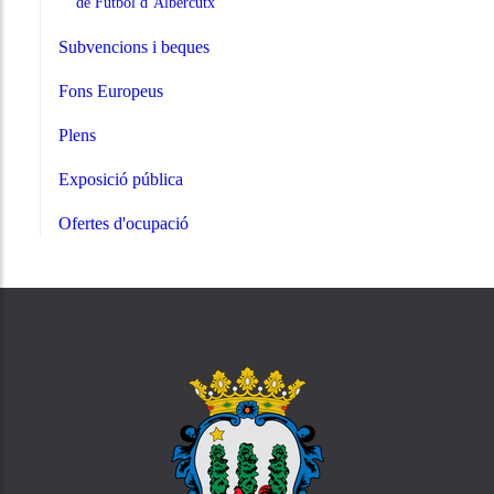
de Futbol d’Albercutx
Subvencions i beques
Fons Europeus
Plens
Exposició pública
Ofertes d'ocupació