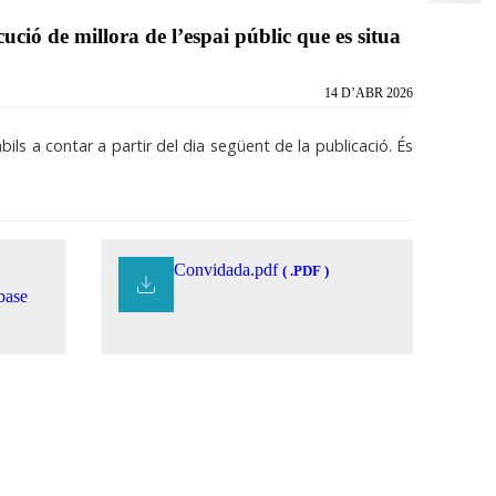
ució de millora de l’espai públic que es situa
14 D’ABR 2026
bils a contar a partir del dia següent de la publicació. És
Convidada.pdf
( .PDF )
base