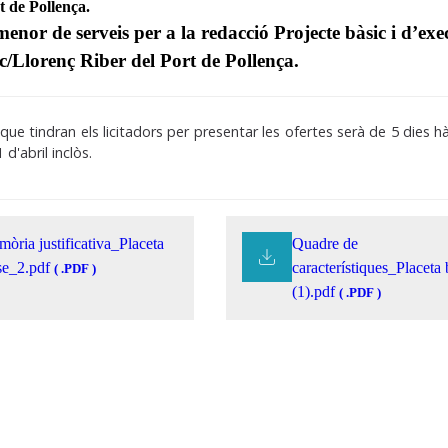
t de Pollença.
enor de serveis per a la redacció Projecte bàsic i d’exec
l c/Llorenç Riber del Port de Pollença.
 que tindran els licitadors per presentar les ofertes serà de 5 dies hà
1 d'abril inclòs.
òria justificativa_Placeta
Quadre de
se_2.pdf
característiques_Placeta 
( .PDF )
(1).pdf
( .PDF )