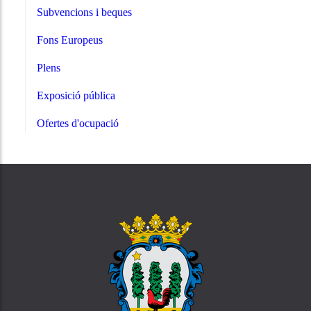
Subvencions i beques
Fons Europeus
Plens
Exposició pública
Ofertes d'ocupació