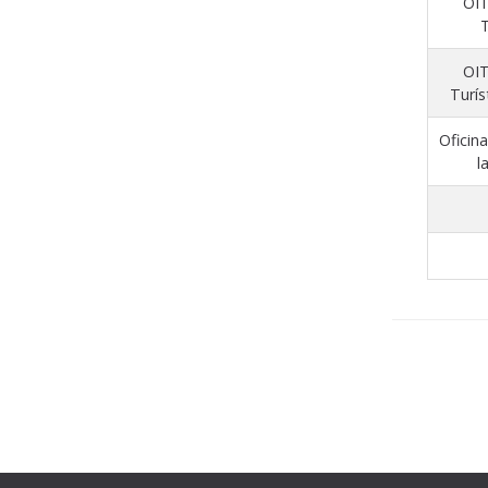
OIT
T
OIT
Turís
Oficina
l