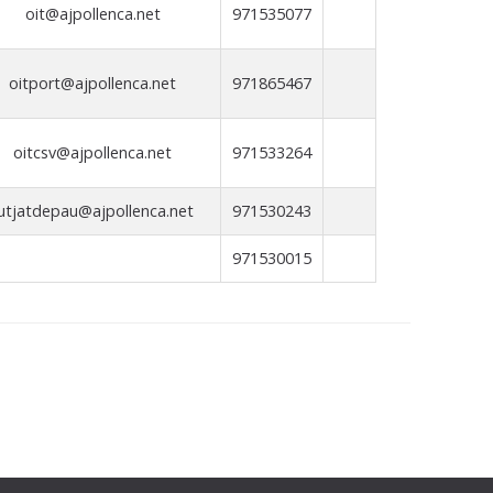
oit@ajpollenca.net
971535077
oitport@ajpollenca.net
971865467
oitcsv@ajpollenca.net
971533264
utjatdepau@ajpollenca.net
971530243
971530015