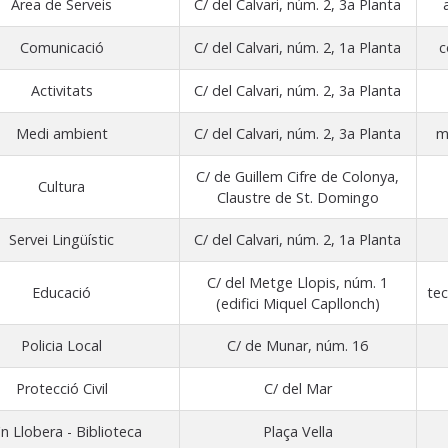
Àrea de Serveis
C/ del Calvari, núm. 2, 3a Planta
Comunicació
C/ del Calvari, núm. 2, 1a Planta
c
Activitats
C/ del Calvari, núm. 2, 3a Planta
Medi ambient
C/ del Calvari, núm. 2, 3a Planta
m
C/ de Guillem Cifre de Colonya,
Cultura
Claustre de St. Domingo
Servei Lingüístic
C/ del Calvari, núm. 2, 1a Planta
C/ del Metge Llopis, núm. 1
Educació
tec
(edifici Miquel Capllonch)
Policia Local
C/ de Munar, núm. 16
Protecció Civil
C/ del Mar
'n Llobera - Biblioteca
Plaça Vella