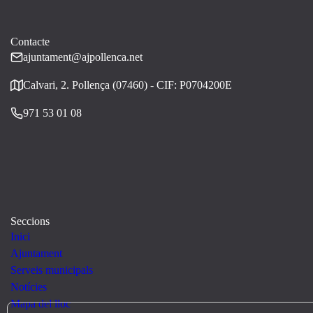
Contacte
ajuntament@ajpollenca.net
Calvari, 2. Pollença (07460) - CIF: P0704200E
971 53 01 08
Seccions
Inici
Ajuntament
Serveis municipals
Notícies
Mapa del lloc