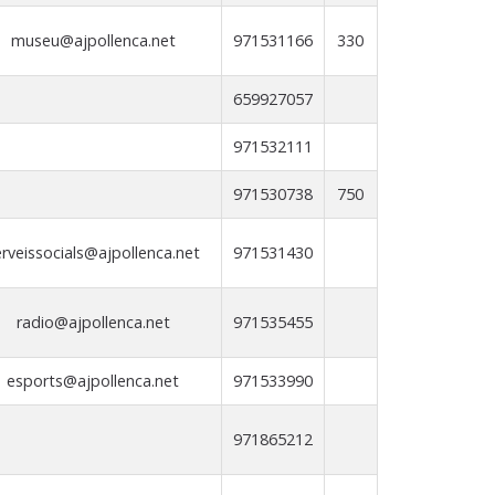
museu@ajpollenca.net
971531166
330
659927057
971532111
971530738
750
erveissocials@ajpollenca.net
971531430
radio@ajpollenca.net
971535455
esports@ajpollenca.net
971533990
971865212