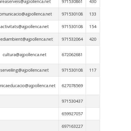
areaserveis@ajpollenca.net
971530861
430
omunicacio@ajpollenca.net
971530108
133
activitats@ajpollenca.net
971530108
154
ediambient@ajpollenca.net
971532064
420
cultura@ajpollenca.net
672062681
serveiling@ajpollenca.net
971530108
117
nicaeducacio@ajpollenca.net
627078569
971530437
659927057
697163227