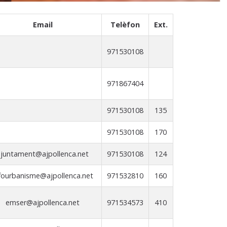
Email
Telèfon
Ext.
971530108
971867404
971530108
135
971530108
170
ajuntament@ajpollenca.net
971530108
124
fourbanisme@ajpollenca.net
971532810
160
emser@ajpollenca.net
971534573
410