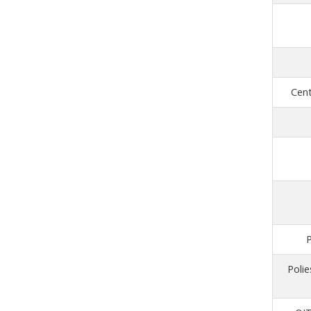
Cent
P
Polie