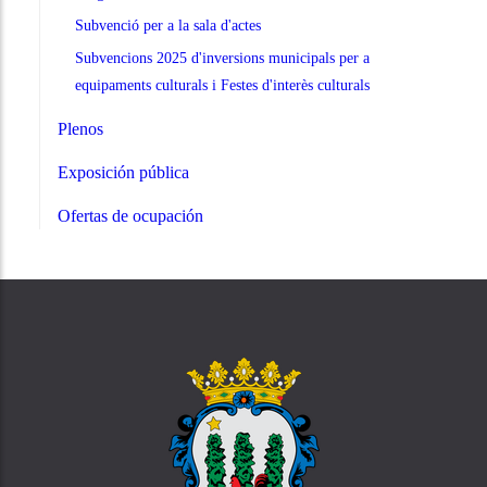
Subvenció per a la sala d'actes
Subvencions 2025 d'inversions municipals per a
equipaments culturals i Festes d'interès culturals
Plenos
Exposición pública
Ofertas de ocupación