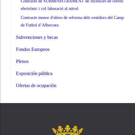
Contracte de SUBMINISTRAMENT de llicències de correu
electrònic i col·laboració al núvol
Contracte menor d'obres de reforma dels vestidors del Camp
de Futbol d’Albercutx
Subvenciones y becas
Fondos Europeos
Plenos
Exposición pública
Ofertas de ocupación