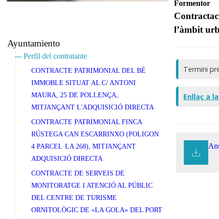
Formentor
Contractaci
l’àmbit ur
Ayuntamiento
Perfil del contratante
Termini pre
CONTRACTE PATRIMONIAL DEL BÉ
IMMOBLE SITUAT AL C/ ANTONI
MAURA, 25 DE POLLENÇA,
Enllaç a l
MITJANÇANT L'ADQUISICIÓ DIRECTA
CONTRACTE PATRIMONIAL FINCA
RÚSTEGA CAN ESCARRINXO (POLIGON
Anu
4 PARCEL·LA 268), MITJANÇANT
ADQUISICIÓ DIRECTA
CONTRACTE DE SERVEIS DE
MONITORATGE I ATENCIÓ AL PÚBLIC
DEL CENTRE DE TURISME
ORNITOLÒGIC DE «LA GOLA» DEL PORT