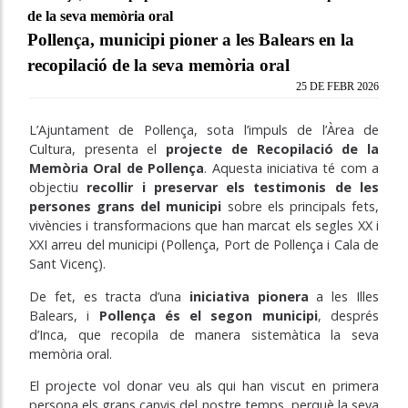
de la seva memòria oral
Pollença, municipi pioner a les Balears en la
recopilació de la seva memòria oral
25 DE FEBR 2026
L’Ajuntament de Pollença, sota l’impuls de l’Àrea de
Cultura, presenta el
projecte de Recopilació de la
Memòria Oral de Pollença
. Aquesta iniciativa té com a
objectiu
recollir i preservar els testimonis de les
persones grans del municipi
sobre els principals fets,
vivències i transformacions que han marcat els segles XX i
XXI arreu del municipi (Pollença, Port de Pollença i Cala de
Sant Vicenç).
De fet, es tracta d’una
iniciativa pionera
a les Illes
Balears, i
Pollença és el segon municipi
, després
d’Inca, que recopila de manera sistemàtica la seva
memòria oral.
El projecte vol donar veu als qui han viscut en primera
persona els grans canvis del nostre temps, perquè la seva