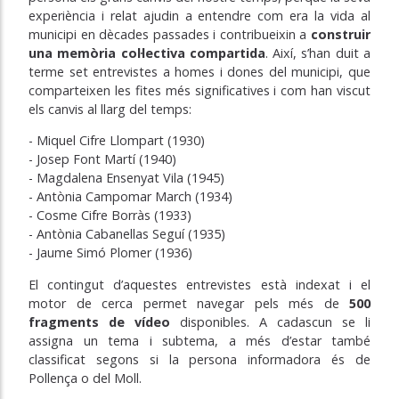
experiència i relat ajudin a entendre com era la vida al
municipi en dècades passades i contribueixin a
construir
una memòria col·lectiva compartida
. Així, s’han duit a
terme set entrevistes a homes i dones del municipi, que
comparteixen les fites més significatives i com han viscut
els canvis al llarg del temps:
- Miquel Cifre Llompart (1930)
- Josep Font Martí (1940)
- Magdalena Ensenyat Vila (1945)
- Antònia Campomar March (1934)
- Cosme Cifre Borràs (1933)
- Antònia Cabanellas Seguí (1935)
- Jaume Simó Plomer (1936)
El contingut d’aquestes entrevistes està indexat i el
motor de cerca permet navegar pels més de
500
fragments de vídeo
disponibles. A cadascun se li
assigna un tema i subtema, a més d’estar també
classificat segons si la persona informadora és de
Pollença o del Moll.