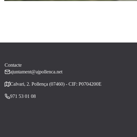
Contacte
ajuntament@ajpollenca.net
Calvari, 2. Pollença (07460) - CIF: P0704200E
971 53 01 08