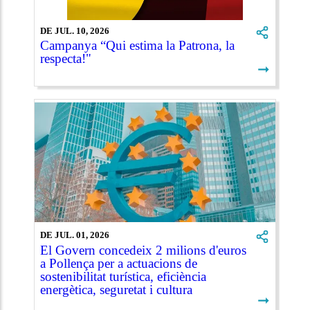
DE JUL. 10, 2026
Campanya “Qui estima la Patrona, la
respecta!"
➞
DE JUL. 01, 2026
El Govern concedeix 2 milions d'euros
a Pollença per a actuacions de
sostenibilitat turística, eficiència
energètica, seguretat i cultura
➞