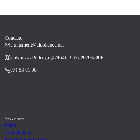
Contacto
ajuntament@ajpollenca.net
Calvari, 2. Pollença (07460) - CIF: P0704200E
971 53 01 08
Secciones
Inicio
Ayuntamiento