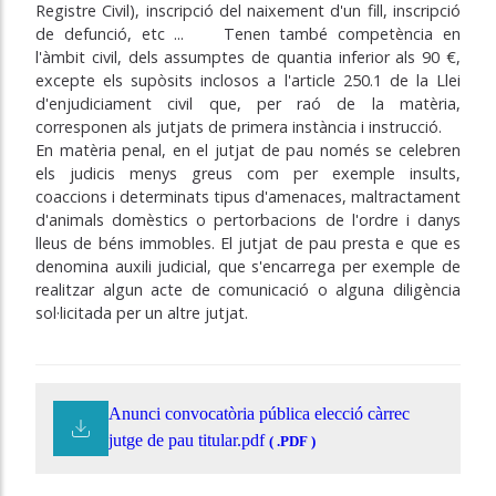
Registre Civil), inscripció del naixement d'un fill, inscripció
de defunció, etc ... Tenen també competència en
l'àmbit civil, dels assumptes de quantia inferior als 90 €,
excepte els supòsits inclosos a l'article 250.1 de la Llei
d'enjudiciament civil que, per raó de la matèria,
corresponen als jutjats de primera instància i instrucció.
En matèria penal, en el jutjat de pau només se celebren
els judicis menys greus com per exemple insults,
coaccions i determinats tipus d'amenaces, maltractament
d'animals domèstics o pertorbacions de l'ordre i danys
lleus de béns immobles. El jutjat de pau presta e que es
denomina auxili judicial, que s'encarrega per exemple de
realitzar algun acte de comunicació o alguna diligència
sol·licitada per un altre jutjat.
Anunci convocatòria pública elecció càrrec
jutge de pau titular.pdf
( .PDF )