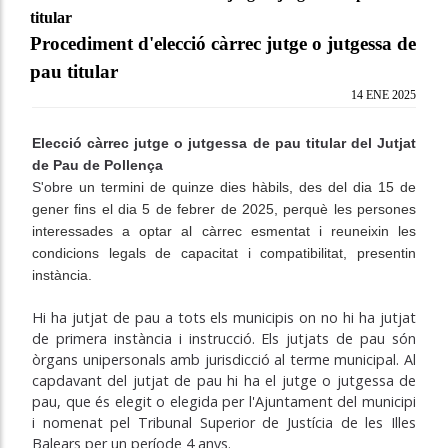
titular
Procediment d'elecció càrrec jutge o jutgessa de
pau titular
14 ENE 2025
Elecció càrrec jutge o jutgessa de pau titular del Jutjat
de Pau de Pollença
S'obre
un termini de quinze dies hàbils, des del dia 15 de
gener fins el dia 5 de febrer de 2025,
perquè les persones
interessades a optar al càrrec esmentat i reuneixin les
condicions legals de capacitat i compatibilitat, presentin
instància.
Hi ha jutjat de pau a tots els municipis on no hi ha jutjat
de primera instància i instrucció. Els jutjats de pau són
òrgans unipersonals amb jurisdicció al terme municipal. Al
capdavant del jutjat de pau hi ha el jutge o jutgessa de
pau, que és elegit o elegida per l'Ajuntament del municipi
i nomenat pel Tribunal Superior de Justícia de les Illes
Balears per un període 4 anys.