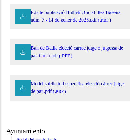
Edicte publicació Butlletí Oficial Illes Balears
núm. 7 - 14 de gener de 2025.pdf
( .PDF )
Ban de Batlia elecció càrrec jutge o jutgessa de
pau titular.pdf
( .PDF )
Model sol·licitud específica elecció càrrec jutge
de pau.pdf
( .PDF )
Ayuntamiento
Perfil del contratante