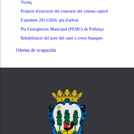
Vicenç
Projecte d'execució del contracte del cinema capitol
Expedient 2813/2026: pla d'arbrat
Pla Emergències Municipal (PEMU) de Pollença
Rehabilitació del pont del camí a coves blanques
Ofertas de ocupación