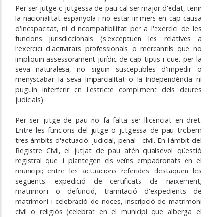
Per ser jutge o jutgessa de pau cal ser major d'edat, tenir
la nacionalitat espanyola i no estar immers en cap causa
d'incapacitat, ni d'incompatibilitat per a l'exercici de les
funcions jurisdiccionals (s'exceptuen les relatives a
l'exercici d'activitats professionals o mercantils que no
impliquin assessorament jurídic de cap tipus i que, per la
seva naturalesa, no siguin susceptibles d'impedir o
menyscabar la seva imparcialitat o la independència ni
puguin interferir en l'estricte compliment dels deures
judicials).
Per ser jutge de pau no fa falta ser llicenciat en dret.
Entre les funcions del jutge o jutgessa de pau trobem
tres àmbits d'actuació: judicial, penal i civil. En l'àmbit del
Registre Civil, el jutjat de pau atén qualsevol qüestió
registral que li plantegen els veïns empadronats en el
municipi; entre les actuacions referides destaquen les
següents: expedició de certificats de naixement;
matrimoni o defunció, tramitació d'expedients de
matrimoni i celebració de noces, inscripció de matrimoni
civil o religiós (celebrat en el municipi que alberga el