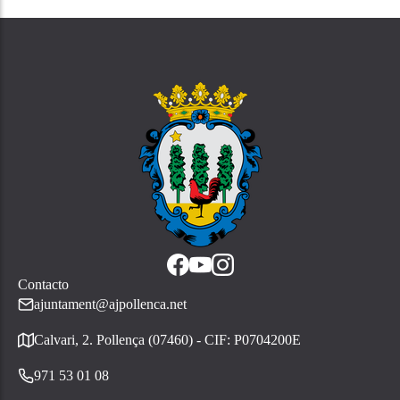
Contacto
ajuntament@ajpollenca.net
Calvari, 2. Pollença (07460) - CIF: P0704200E
971 53 01 08