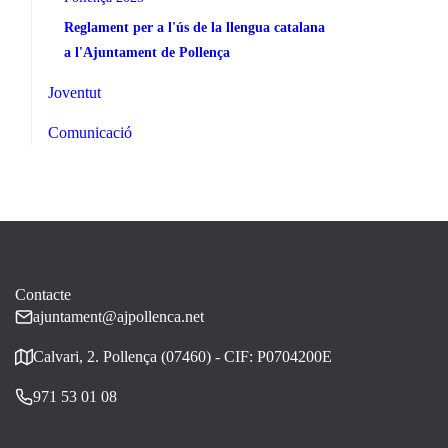
Reglament per a l'ús de la llengua catalana
a l'Ajuntament de Pollença
Joventut
Comunicació
Contacte
ajuntament@ajpollenca.net
Calvari, 2. Pollença (07460) - CIF: P0704200E
971 53 01 08