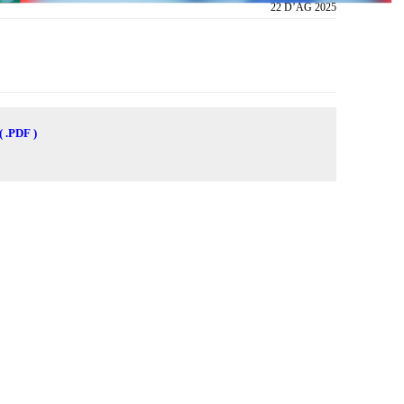
22 D’AG 2025
( .PDF )