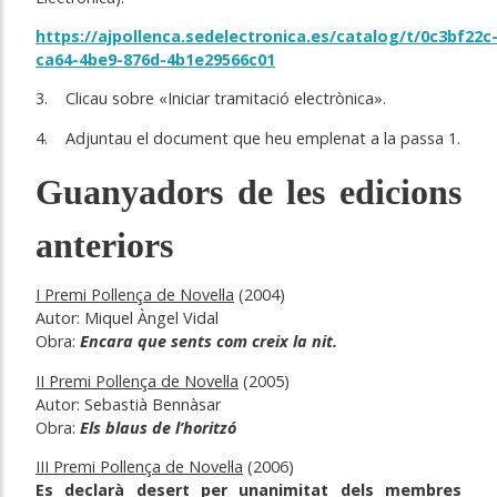
https://ajpollenca.sedelectronica.es/catalog/t/0c3bf22c
ca64-4be9-876d-4b1e29566c01
3. Clicau sobre «Iniciar tramitació electrònica».
4. Adjuntau el document que heu emplenat a la passa 1.
Guanyadors de les edicions
anteriors
I Premi Pollença de Novel·la
(2004)
Autor: Miquel Àngel Vidal
Obra:
Encara que sents com creix la nit.
II Premi Pollença de Novel·la
(2005)
Autor: Sebastià Bennàsar
Obra:
Els blaus de l’horitzó
III Premi Pollença de Novel·la
(2006)
Es declarà desert per unanimitat dels membres