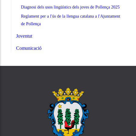
Diagnosi dels usos lingüístics dels joves de Pollença 2025
Reglament per a l'ús de la llengua catalana a l'Ajuntament
de Pollença
Joventut
Comunicació