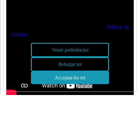
🍪
Valorem la seva privadesa
Utilitzem cookies per optimitzar el nostre lloc web i el
nostre servei. Podeu veure més a la nostra
Política de
Cookies
Veure preferències
Rebutjar tot
Acceptar-ho tot
ALTRES ENLLAÇOS QUE PODEN INTERESSAR-TE
Enllaços d'interès