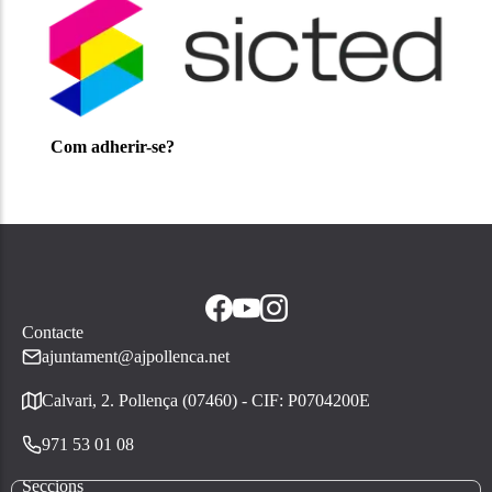
Fons Mallorquí de Cooperació
Contacte
ajuntament@ajpollenca.net
Calvari, 2. Pollença (07460) - CIF: P0704200E
971 53 01 08
Seccions