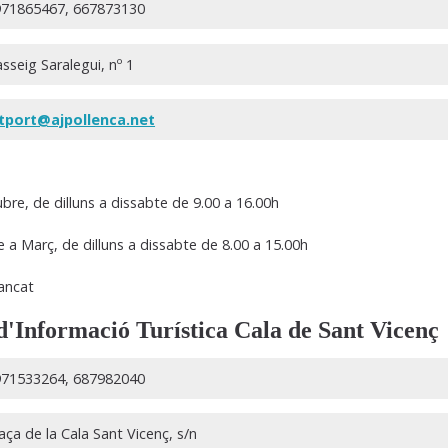
71865467, 667873130
sseig Saralegui, nº 1
tport@ajpollenca.net
ubre, de dilluns a dissabte de 9.00 a 16.00h
a Març, de dilluns a dissabte de 8.00 a 15.00h
ancat
d'Informació Turística Cala de Sant Vicenç
71533264, 687982040
aça de la Cala Sant Vicenç, s/n