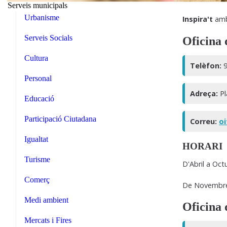
Serveis municipals
Urbanisme
Inspira't
am
Serveis Socials
Oficina 
Cultura
Telèfon:
9
Personal
Adreça:
Pl
Educació
Participació Ciutadana
Correu:
oi
Igualtat
HORARI
Turisme
D'Abril a Oct
Comerç
De Novembre 
Medi ambient
Oficina 
Mercats i Fires