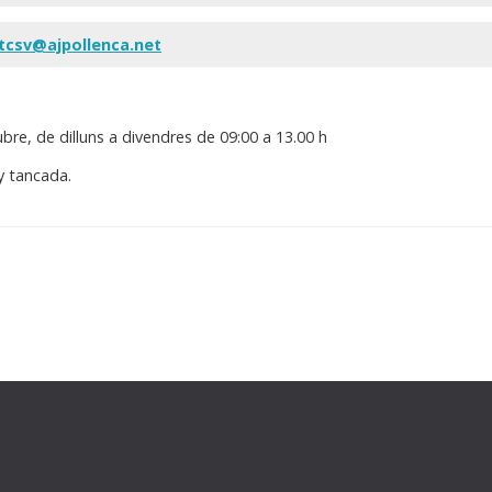
tcsv@ajpollenca.net
ubre, de dilluns a divendres de 09:00 a 13.00 h
y tancada.