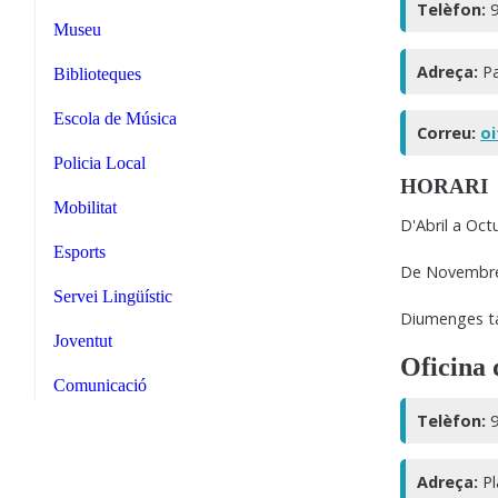
Telèfon:
9
Museu
Adreça:
Pa
Biblioteques
Escola de Música
Correu:
oi
Policia Local
HORARI
Mobilitat
D'Abril a Oct
Esports
De Novembre 
Servei Lingüístic
Diumenges t
Joventut
Oficina 
Comunicació
Telèfon:
9
Adreça:
Pl