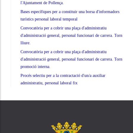
l'Ajuntament de Pollença.
Bases específiques per a constituir una borsa d'informadors
turístics personal laboral temporal
Convocatòria per a cobrir una plaça d'administratiu
d'administració general, personal funcionari de carrera. Torn
lliure.
Convocatòria per a cobrir una plaça d'administratiu
d'administració general, personal funcionari de carrera. Torn
promoció interna.
Procés selectiu per a la contractació d'un/a auxiliar
administratiu, personal laboral fix