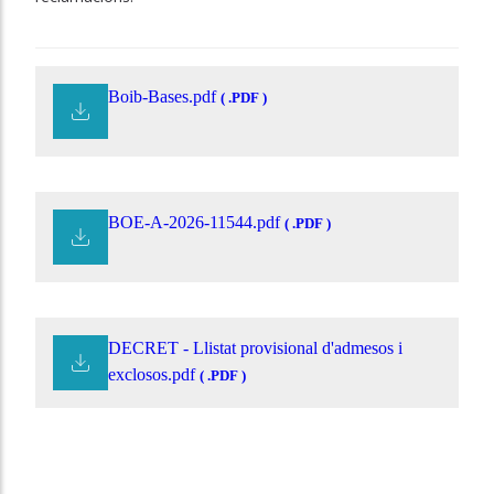
Boib-Bases.pdf
( .PDF )
BOE-A-2026-11544.pdf
( .PDF )
DECRET - Llistat provisional d'admesos i
exclosos.pdf
( .PDF )