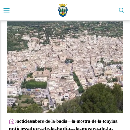
noticiessabors-de-la-badia---la-mostra-de-la-tonyina
noticiessabors-de-la-badia---la-mostra-de-la-