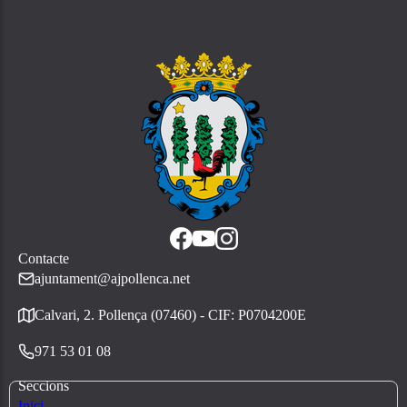
Contacte
ajuntament@ajpollenca.net
Calvari, 2. Pollença (07460) - CIF: P0704200E
971 53 01 08
Seccions
Inici