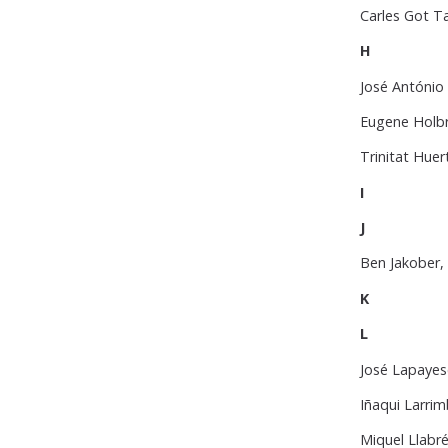
Carles Got T
H
José António
Eugene Holbr
Trinitat Hue
I
J
Ben Jakober,
K
L
José Lapayes
Iñaqui Larrim
Miquel Llabr