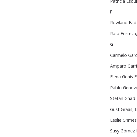
Patrícia Esqu
F
Rowland Fade
Rafa Forteza
G
Carmelo Garc
Amparo Garri
Elena Genís F
Pablo Genové
Stefan Gnad 
Gust Graas,
Leslie Grimes
Susy Gómez F