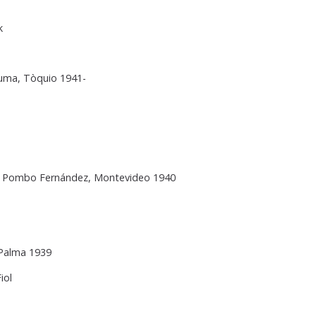
k
uma, Tòquio 1941-
l Pombo Fernández, Montevideo 1940
 Palma 1939
iol