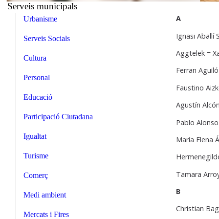
Serveis municipals
A
Urbanisme
Ignasi Aballí
Serveis Socials
Aggtelek = X
Cultura
Ferran Aguil
Personal
Faustino Aiz
Educació
Agustín Alcón
Participació Ciutadana
Pablo Alonso
Igualtat
María Elena Á
Turisme
Hermenegildo
Tamara Arroy
Comerç
B
Medi ambient
Christian Bag
Mercats i Fires