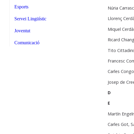
Esports
Núria Carras
Llorenç Cerd
Servei Lingüístic
Miquel Cerdà
Joventut
Ricard Chian
Comunicació
Tito Cittadi
Francesc Com
Carles Congos
Josep de Cre
D
E
Martín Engel
Carles Got, S