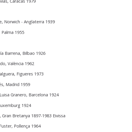
ívias, Caracas 1979
, Norwich - Anglaterra 1939
, Palma 1955
ía Barrena, Bilbao 1926
do, València 1962
alguera, Figueres 1973
s, Madrid 1959
Luisa Granero, Barcelona 1924
 Luxemburg 1924
, Gran Bretanya 1897-1983 Eivissa
uster, Pollença 1964