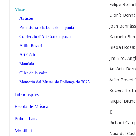
Felipe Bellin
Museu
Dionís Bennà
Artistes
Joan Bennàss
Prehistòria, els bous de la punta
Karmelo Ber
Col·lecció d'Art Contemporani
Atilio Boveri
Bleda i Rosa:
Art Gòtic
Jim Bird, Ang
Mandala
Antònia Borr
Olles de la volta
Atílio Boveri
Memòria del Museu de Pollença de 2025
Robert Broth
Biblioteques
Miquel Brune
Escola de Música
C
Policia Local
Richard Campi
Mobilitat
Naia del Cast