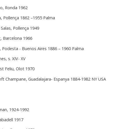
co, Ronda 1962
à, Pollença 1862 –1955 Palma
 Salas, Pollença 1949
g, Barcelona 1966
ni, Podesta - Buenos Aires 1886 – 1960 Palma
es, s. XIV- XV
t Feliu, Olot 1970
eft Champane, Guadalajara- Espanya 1884-1982 NY USA
man, 1924-1992
abadell 1917