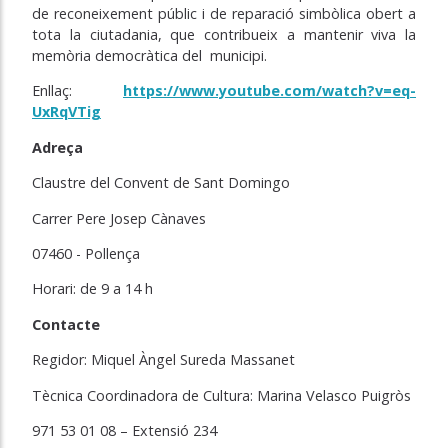
de reconeixement públic i de reparació simbòlica obert a
tota la ciutadania, que contribueix a mantenir viva la
memòria democràtica del municipi.
Enllaç:
https://www.youtube.com/watch?v=eq-
UxRqVTig
Adreça
Claustre del Convent de Sant Domingo
Carrer Pere Josep Cànaves
07460 - Pollença
Horari: de 9 a 14 h
Contacte
Regidor: Miquel Àngel Sureda Massanet
Tècnica Coordinadora de Cultura: Marina Velasco Puigròs
971 53 01 08 – Extensió 234