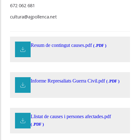
672 062 681
cultura@ajpollenca.net
Resum de contingut causes.pdf
( .PDF )
Informe Represaliats Guerra Civil.pdf
( .PDF )
Llistat de causes i persones afectades.pdf
( .PDF )