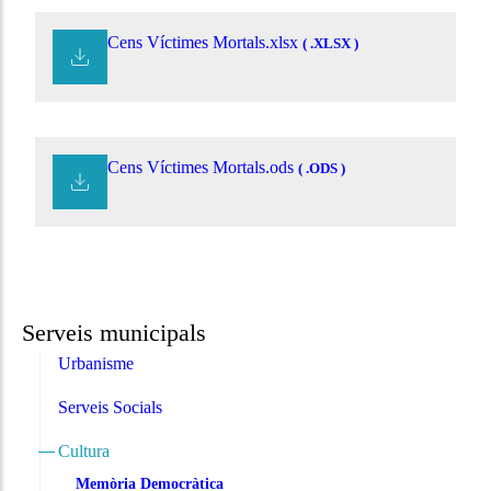
Cens Víctimes Mortals.xlsx
( .XLSX )
Cens Víctimes Mortals.ods
( .ODS )
Serveis municipals
Urbanisme
Serveis Socials
Cultura
Memòria Democràtica