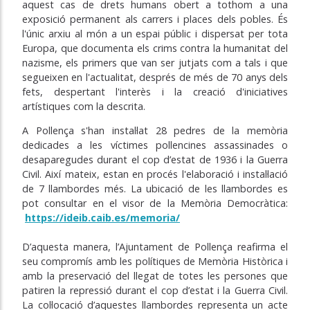
aquest cas de drets humans obert a tothom a una
exposició permanent als carrers i places dels pobles. És
l'únic arxiu al món a un espai públic i dispersat per tota
Europa, que documenta els crims contra la humanitat del
nazisme, els primers que van ser jutjats com a tals i que
segueixen en l'actualitat, després de més de 70 anys dels
fets, despertant l'interès i la creació d'iniciatives
artístiques com la descrita.
A Pollença s'han instal·lat 28 pedres de la memòria
dedicades a les víctimes pollencines assassinades o
desaparegudes durant el cop d’estat de 1936 i la Guerra
Civil. Així mateix, estan en procés l'elaboració i instal·lació
de 7 llambordes més. La ubicació de les llambordes es
pot consultar en el visor de la Memòria Democràtica:
https://ideib.caib.es/
memoria/
D’aquesta manera, l’Ajuntament de Pollença reafirma el
seu compromís amb les polítiques de Memòria Històrica i
amb la preservació del llegat de totes les persones que
patiren la repressió durant el cop d’estat i la Guerra Civil.
La col·locació d’aquestes llambordes representa un acte