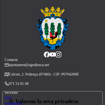
Contacte
ajuntament@ajpollenca.net
Calvari, 2. Pollença (07460) - CIF: P0704200E
971 53 01 08
Seccions
Inici
🍪
Valorem la seva privadesa
Ajuntament