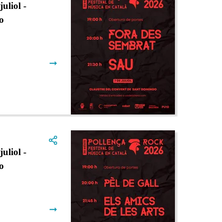
liol -
o
➞
liol -
o
➞