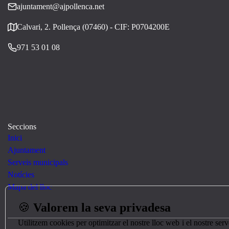
ajuntament@ajpollenca.net
Calvari, 2. Pollença (07460) - CIF: P0704200E
971 53 01 08
Seccions
Inici
Ajuntament
Serveis municipals
Notícies
Mapa del lloc
🍪
Valorem la seva privadesa
Utilitzem cookies per optimitzar el nostre lloc web i el nostre se