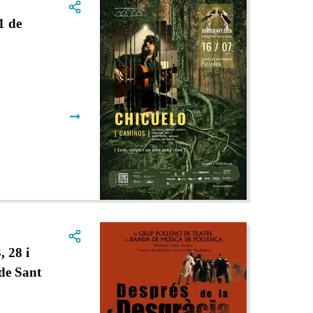
 de
➞
 28 i
 de Sant