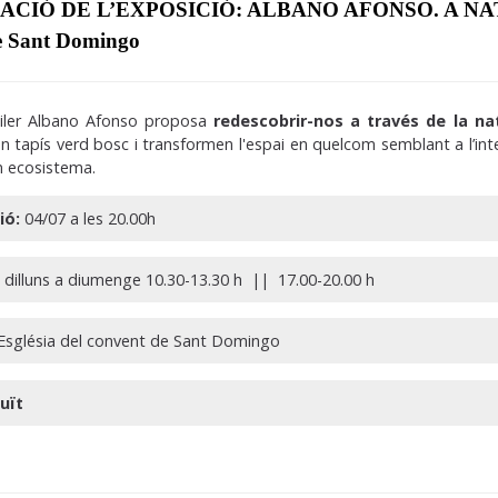
IÓ DE L’EXPOSICIÓ: ALBANO AFONSO. A NATUREZA 
e Sant Domingo
asiler Albano Afonso proposa
redescobrir-nos a través de la na
n tapís verd bosc i transformen l'espai en quelcom semblant a l’in
n ecosistema.
ió:
04/07 a les 20.00h
dilluns a diumenge 10.30-13.30 h || 17.00-20.00 h
Església del convent de Sant Domingo
uït