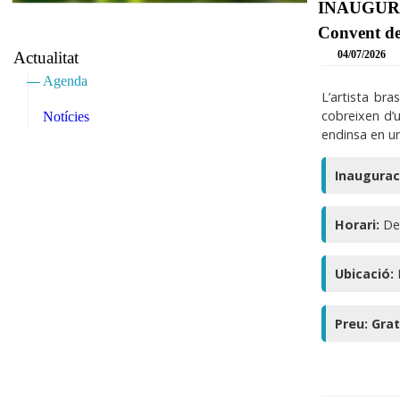
INAUGURAC
Convent d
Actualitat
04/07/2026
Agenda
L’artista br
cobreixen d’u
Notícies
endinsa en u
Inaugurac
Horari:
De 
Ubicació:
Preu: Grat