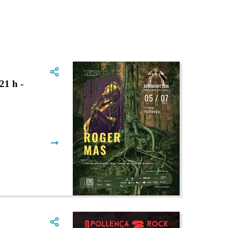
21 h -
➞