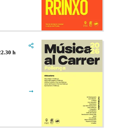
2.30 h
➞