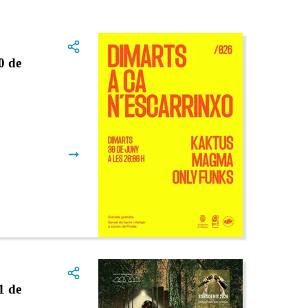
 de
➞
 de