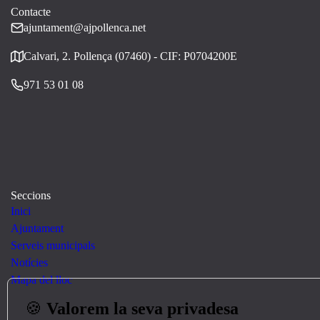
Contacte
ajuntament@ajpollenca.net
Calvari, 2. Pollença (07460) - CIF: P0704200E
971 53 01 08
Seccions
Inici
Ajuntament
Serveis municipals
Notícies
Mapa del lloc
🍪
Valorem la seva privadesa