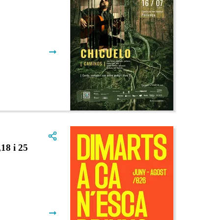
➞
8 i 25
➞