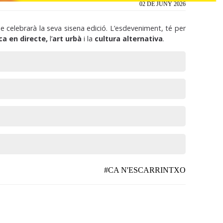
02 DE JUNY 2026
 celebrarà la seva sisena edició. L’esdeveniment, té per
a en directe,
l’
art urbà
i la
cultura alternativa
.
#CA N'ESCARRINTXO