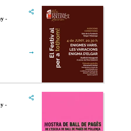
y -
➞
y -