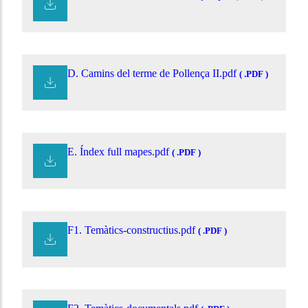
D. Camins del terme de Pollença II.pdf
( .PDF )
E. Índex full mapes.pdf
( .PDF )
F1. Temàtics-constructius.pdf
( .PDF )