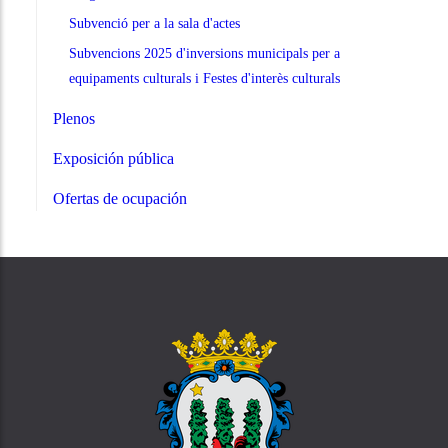
Subvenció per a la sala d'actes
Subvencions 2025 d'inversions municipals per a
equipaments culturals i Festes d'interès culturals
Plenos
Exposición pública
Ofertas de ocupación