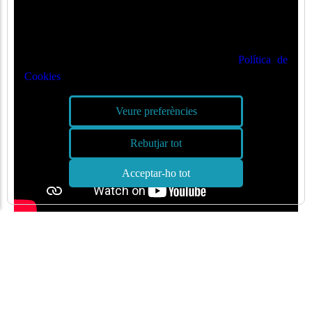
🍪
Valorem la seva privadesa
Utilitzem cookies per optimitzar el nostre lloc web i el
nostre servei. Podeu veure més a la nostra
Política de
Cookies
Veure preferències
Rebutjar tot
Acceptar-ho tot
ALTRES ENLLAÇOS QUE PODEN INTERESSAR-TE
Enllaços d'interès